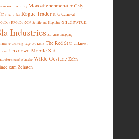
Monostichonmonster
Only
nstwesen
loot-a-day
Rogue Trader
ar
RPG-Carnival
rival-a-day
Shadowrun
PGaDay
RPGaDay2019
Schiffe und Kapitäne
la Industries
SLAmas Shopping
The Red Star
Unknown
mmerverdichtung
Tage des Ruins
Unknown Mobile Suit
rmies
Wilde Gestade
Zehn
rzauberungen&Wünsche
inge zum Zehnten