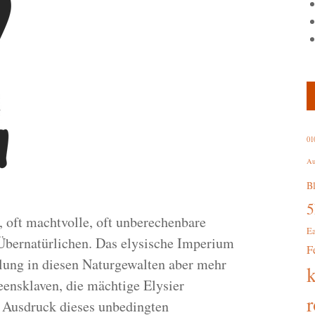
01
Au
B
 oft machtvolle, oft unberechenbare
E
Übernatürlichen. Das elysische Imperium
F
lung in diesen Naturgewalten aber mehr
eensklaven, die mächtige Elysier
r
 Ausdruck dieses unbedingten