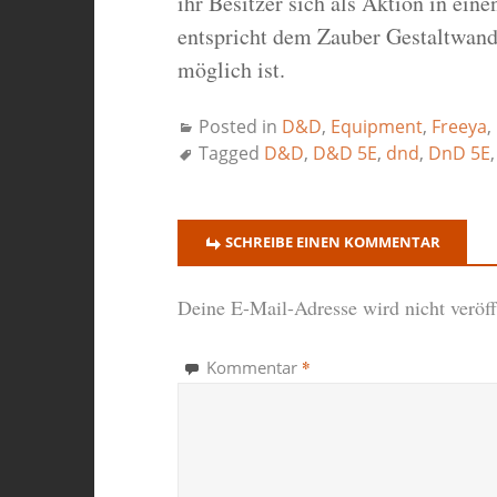
ihr Besitzer sich als Aktion in ein
entspricht dem Zauber Gestaltwande
möglich ist.
Posted in
D&D
,
Equipment
,
Freeya
,
Tagged
D&D
,
D&D 5E
,
dnd
,
DnD 5E
SCHREIBE EINEN KOMMENTAR
Deine E-Mail-Adresse wird nicht veröffe
*
Kommentar