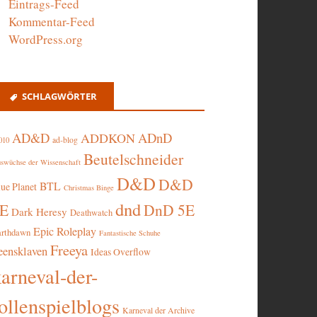
Eintrags-Feed
Kommentar-Feed
WordPress.org
SCHLAGWÖRTER
AD&D
ADnD
ADDKON
ad-blog
010
Beutelschneider
swüchse der Wissenschaft
D&D
D&D
BTL
lue Planet
Christmas Binge
dnd
5E
DnD 5E
Dark Heresy
Deathwatch
Epic Roleplay
arthdawn
Fantastische Schuhe
Freeya
eensklaven
Ideas Overflow
karneval-der-
ollenspielblogs
Karneval der Archive