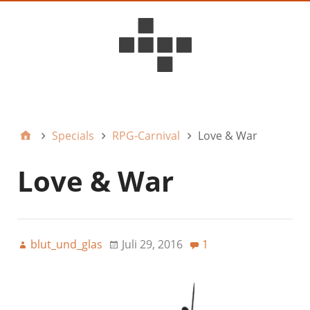
D6ideas Internal
Specials
RPG-Carnival
Love & War
Love & War
blut_und_glas
Juli 29, 2016
1