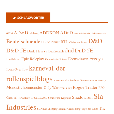
SCHLAGWÖRTER
AD&D
ADnD
ADDKON
ad-blog
01010
Auswüchse der Wissenschaft
D&D
Beutelschneider
BTL
Blue Planet
Christmas Binge
dnd
D&D 5E
DnD 5E
Dark Heresy
Deathwatch
Freeya
Epic Roleplay
Feensklaven
Earthdawn
Fantastische Schuhe
karneval-der-
Ideas Overflow
rollenspielblogs
Karneval der Archive
Kunstwesen
loot-a-day
Rogue Trader
Monostichonmonster
Only War
RPG-
rival-a-day
Sla
Shadowrun
Carnival
RPGaDay
RPGaDay2019
Schiffe und Kapitäne
Industries
The
SLAmas Shopping
Sommerverdichtung
Tage des Ruins