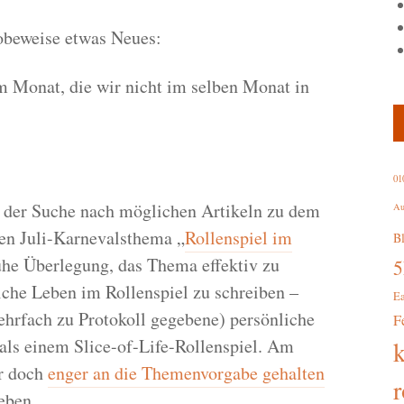
beweise etwas Neues:
m Monat, die wir nicht im selben Monat in
01
i der Suche nach möglichen Artikeln zu dem
Au
en Juli-Karnevalsthema „
Rollenspiel im
B
ühe Überlegung, das Thema effektiv zu
liche Leben im Rollenspiel zu schreiben –
E
hrfach zu Protokoll gegebene) persönliche
F
ls einem Slice-of-Life-Rollenspiel. Am
r doch
enger an die Themenvorgabe gehalten
r
eben.