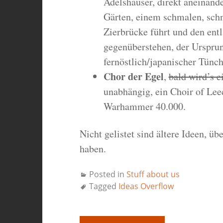
Adelshäuser, direkt aneinand
Gärten, einem schmalen, sch
Zierbrücke führt und den ent
gegenüberstehen, der Ursprun
fernöstlich/japanischer Tünch
Chor der Egel
,
bald wird’s e
unabhängig, ein Choir of Lee
Warhammer 40.000.
Nicht gelistet sind ältere Ideen, ü
haben.
Posted in
Stuff about us
Tagged
Ideas Overflow