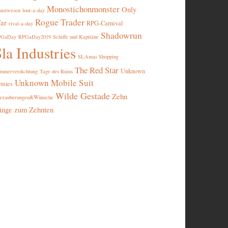
Monostichonmonster
Only
nstwesen
loot-a-day
Rogue Trader
ar
RPG-Carnival
rival-a-day
Shadowrun
PGaDay
RPGaDay2019
Schiffe und Kapitäne
la Industries
SLAmas Shopping
The Red Star
Unknown
mmerverdichtung
Tage des Ruins
Unknown Mobile Suit
rmies
Wilde Gestade
Zehn
rzauberungen&Wünsche
inge zum Zehnten