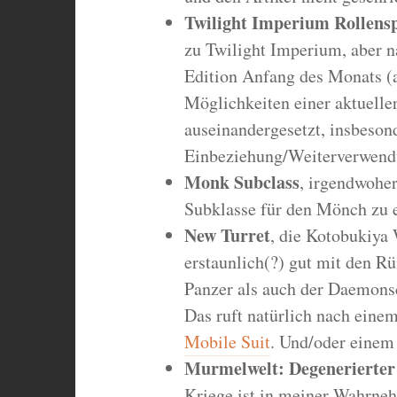
Twilight Imperium Rollensp
zu Twilight Imperium, aber n
Edition Anfang des Monats 
Möglichkeiten einer aktuelle
auseinandergesetzt, insbesond
Einbeziehung/Weiterverwendu
Monk Subclass
, irgendwohe
Subklasse für den Mönch zu e
New Turret
, die Kotobukiya
erstaunlich(?) gut mit den R
Panzer als auch der Daemon
Das ruft natürlich nach einem
Mobile Suit
. Und/oder einem 
Murmelwelt: Degenerierter
Kriege ist in meiner Wahrneh