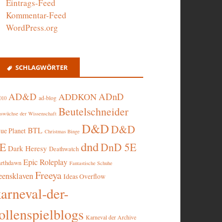
Eintrags-Feed
Kommentar-Feed
WordPress.org
SCHLAGWÖRTER
AD&D
ADnD
ADDKON
ad-blog
010
Beutelschneider
swüchse der Wissenschaft
D&D
D&D
BTL
lue Planet
Christmas Binge
dnd
5E
DnD 5E
Dark Heresy
Deathwatch
Epic Roleplay
arthdawn
Fantastische Schuhe
Freeya
eensklaven
Ideas Overflow
karneval-der-
ollenspielblogs
Karneval der Archive