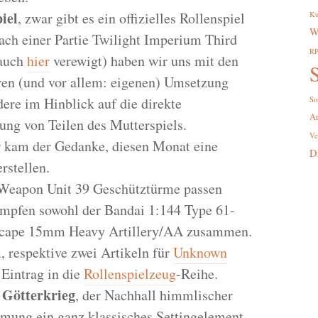
iel
, zwar gibt es ein offizielles Rollenspiel
Ku
W
ach einer Partie Twilight Imperium Third
R
(auch
hier
verewigt) haben wir uns mit den
S
ren (und vor allem: eigenen) Umsetzung
ere im Hinblick auf die direkte
So
A
ng von Teilen des Mutterspiels.
Ve
r kam der Gedanke, diesen Monat eine
D
rstellen.
 Weapon Unit 39 Geschütztürme passen
ümpfen sowohl der Bandai 1:144 Type 61-
scape 15mm Heavy Artillery/AA zusammen.
, respektive zwei Artikeln für
Unknown
Eintrag in die
Rollenspielzeug
-Reihe.
 Götterkrieg
, der Nachhall himmlischer
mung ein ganz klassisches Settingelement