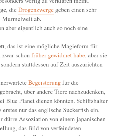
besonders wertig zu verklären meint.
ge
, die
Drogenzwerge
geben einen sehr
e Murmelwelt ab.
nen aber eigentlich auch so noch eine
en
, das ist eine mögliche Magieform für
h zwar schon
früher gewidmet habe
, aber sie
sondern stattdessen auf Zeit auszurichten
unerwartete
Begeisterung
für die
gebracht, über andere Tiere nachzudenken,
ei Blue Planet dienen könnten. Schiffshalter
s erstes nur das englische Suckerfish ein.
ehr dürre Assoziation von einem japanischen
llung, das Bild von verfeindeten