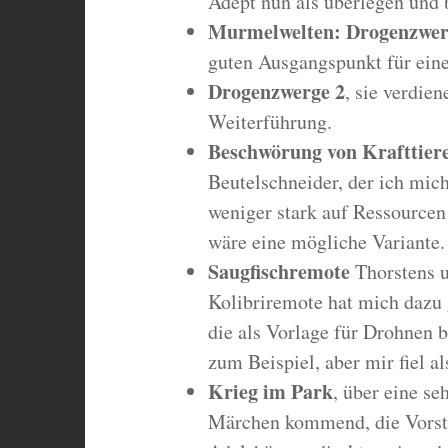
Adept nun als überlegen und 
Murmelwelten: Drogenzwer
guten Ausgangspunkt für ein
Drogenzwerge 2
, sie verdie
Weiterführung.
Beschwörung von Krafttier
Beutelschneider, der ich mic
weniger stark auf Ressourcen 
wäre eine mögliche Variante.
Saugfischremote
Thorstens 
Kolibriremote hat mich dazu 
die als Vorlage für Drohnen b
zum Beispiel, aber mir fiel al
Krieg im Park
, über eine s
Märchen kommend, die Vorste