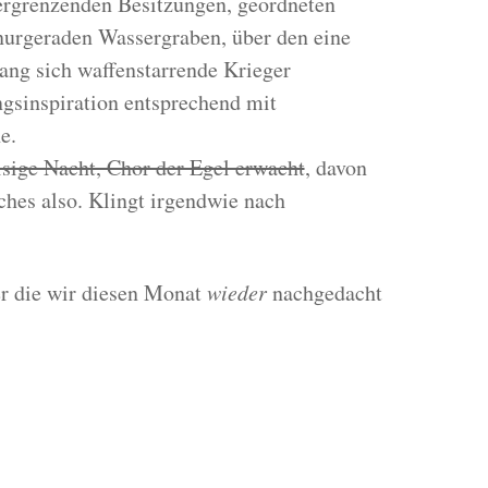
ergrenzenden Besitzungen, geordneten
nurgeraden Wassergraben, über den eine
lang sich waffenstarrende Krieger
gsinspiration entsprechend mit
e.
isige Nacht, Chor der Egel erwacht
, davon
ches also. Klingt irgendwie nach
ber die wir diesen Monat
wieder
nachgedacht