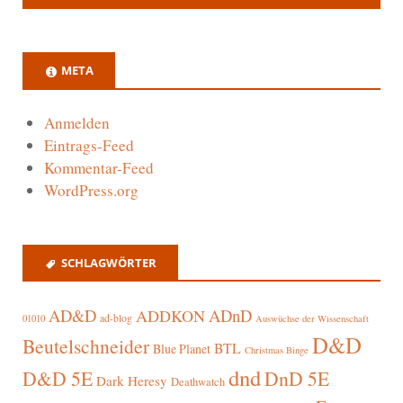
META
Anmelden
Eintrags-Feed
Kommentar-Feed
WordPress.org
SCHLAGWÖRTER
AD&D
ADnD
ADDKON
ad-blog
01010
Auswüchse der Wissenschaft
D&D
Beutelschneider
BTL
Blue Planet
Christmas Binge
dnd
D&D 5E
DnD 5E
Dark Heresy
Deathwatch