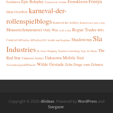
Freeya
Epic Roleplay
Feensklaven
Earthdawn
Fantastische Schuhe
karneval-der-
Ideas Overflow
rollenspielblogs
Karneval der Archive
Kunstwesen
loot-a-day
Rogue Trader
Monostichonmonster
Only War
RPG-
rival-a-day
Sla
Shadowrun
Carnival
RPGaDay
RPGaDay2019
Schiffe und Kapitäne
Industries
The
SLAmas Shopping
Sommerverdichtung
Tage des Ruins
Red Star
Unknown Mobile Suit
Unknown Armies
Wilde Gestade
Zehn Dinge zum Zehnten
Verzauberungen&Wünsche
Copyright © 2026
d6ideas
. Powered by
WordPress
and
Stargazer
.