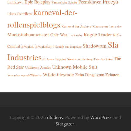
Freeya
Epic Roleplay
Feensklaven
Earthdawn
Fantastische Schuhe
karneval-der-
Ideas Overflow
rollenspielblogs
Karneval der Archive
Kunstwesen
loot-a-day
Rogue Trader
Monostichonmonster
Only War
RPG-
rival-a-day
Sla
Shadowrun
Carnival
RPGaDay
RPGaDay2019
Schiffe und Kapitäne
Industries
The
SLAmas Shopping
Sommerverdichtung
Tage des Ruins
Red Star
Unknown Mobile Suit
Unknown Armies
Wilde Gestade
Zehn Dinge zum Zehnten
Verzauberungen&Wünsche
Copyright © 2026
d6ideas
. Powered by
WordPress
and
Stargazer
.