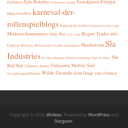
Freeya
Epic Roleplay
Feensklaven
Earthdawn
Fantastische Schuhe
karneval-der-
Ideas Overflow
rollenspielblogs
Karneval der Archive
Kunstwesen
loot-a-day
Rogue Trader
Monostichonmonster
Only War
RPG-
rival-a-day
Sla
Shadowrun
Carnival
RPGaDay
RPGaDay2019
Schiffe und Kapitäne
Industries
The
SLAmas Shopping
Sommerverdichtung
Tage des Ruins
Red Star
Unknown Mobile Suit
Unknown Armies
Wilde Gestade
Zehn Dinge zum Zehnten
Verzauberungen&Wünsche
Copyright © 2026
d6ideas
. Powered by
WordPress
and
Stargazer
.