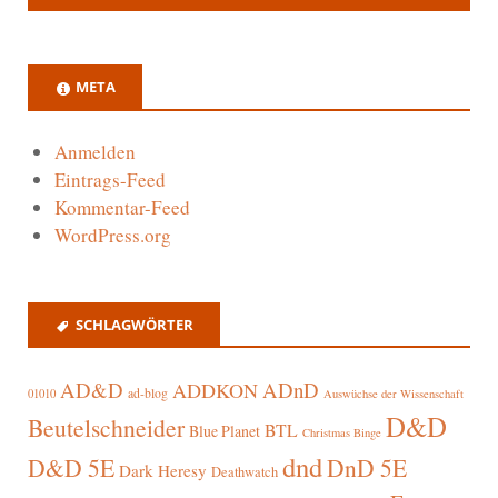
META
Anmelden
Eintrags-Feed
Kommentar-Feed
WordPress.org
SCHLAGWÖRTER
AD&D
ADnD
ADDKON
ad-blog
01010
Auswüchse der Wissenschaft
D&D
Beutelschneider
BTL
Blue Planet
Christmas Binge
dnd
D&D 5E
DnD 5E
Dark Heresy
Deathwatch