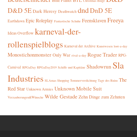
Blue Planet
Christmas Binge
dnd
D&D 5E
DnD 5E
Dark Heresy
Deathwatch
Freeya
Epic Roleplay
Feensklaven
Earthdawn
Fantastische Schuhe
karneval-der-
Ideas Overflow
rollenspielblogs
Karneval der Archive
Kunstwesen
loot-a-day
Rogue Trader
Monostichonmonster
Only War
RPG-
rival-a-day
Sla
Shadowrun
Carnival
RPGaDay
RPGaDay2019
Schiffe und Kapitäne
Industries
The
SLAmas Shopping
Sommerverdichtung
Tage des Ruins
Red Star
Unknown Mobile Suit
Unknown Armies
Wilde Gestade
Zehn Dinge zum Zehnten
Verzauberungen&Wünsche