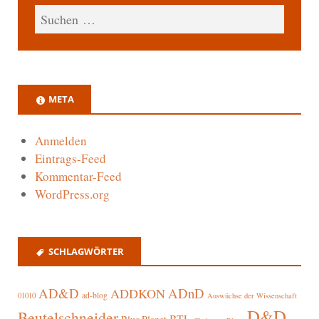
META
Anmelden
Eintrags-Feed
Kommentar-Feed
WordPress.org
SCHLAGWÖRTER
AD&D
ADnD
ADDKON
ad-blog
01010
Auswüchse der Wissenschaft
D&D
Beutelschneider
BTL