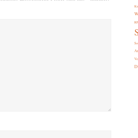
Ku
W
R
S
So
A
Ve
D