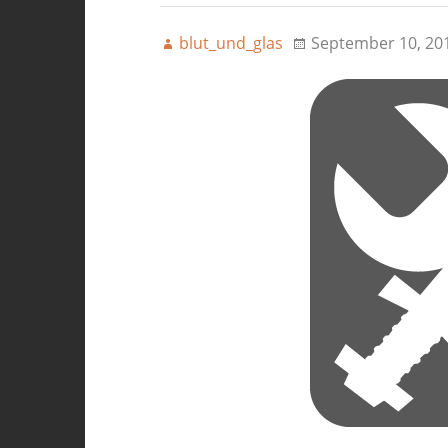
blut_und_glas
September 10, 20