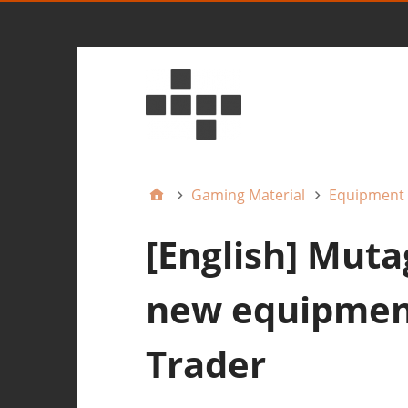
Gaming Material
Equipment
[English] Muta
new equipmen
Trader