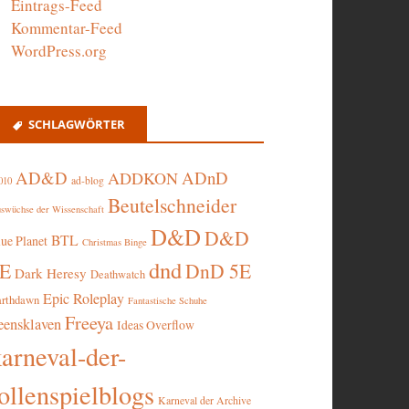
Eintrags-Feed
Kommentar-Feed
WordPress.org
SCHLAGWÖRTER
AD&D
ADnD
ADDKON
ad-blog
010
Beutelschneider
swüchse der Wissenschaft
D&D
D&D
BTL
lue Planet
Christmas Binge
dnd
5E
DnD 5E
Dark Heresy
Deathwatch
Epic Roleplay
arthdawn
Fantastische Schuhe
Freeya
eensklaven
Ideas Overflow
karneval-der-
ollenspielblogs
Karneval der Archive