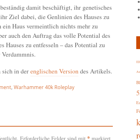
beständig damit beschäftigt, ihr genetisches
ihr Ziel dabei, die Genlinien des Hauses zu
 ein Haus vermeintlich nichts mehr zu
ber auch den Auftrag das volle Potential des
 Hauses zu entfesseln – das Potential zu
r Verdammnis.
01
 sich in der
englischen Version
des Artikels.
Au
B
ment
,
Warhammer 40k Roleplay
E
F
r
*
ntlicht.
Erforderliche Felder sind mit
markiert