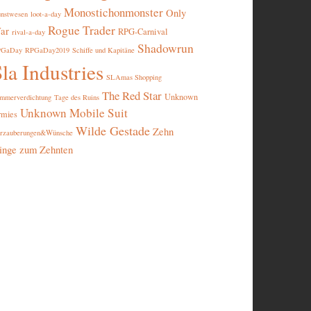
Monostichonmonster
Only
nstwesen
loot-a-day
Rogue Trader
ar
RPG-Carnival
rival-a-day
Shadowrun
PGaDay
RPGaDay2019
Schiffe und Kapitäne
la Industries
SLAmas Shopping
The Red Star
Unknown
mmerverdichtung
Tage des Ruins
Unknown Mobile Suit
rmies
Wilde Gestade
Zehn
rzauberungen&Wünsche
inge zum Zehnten