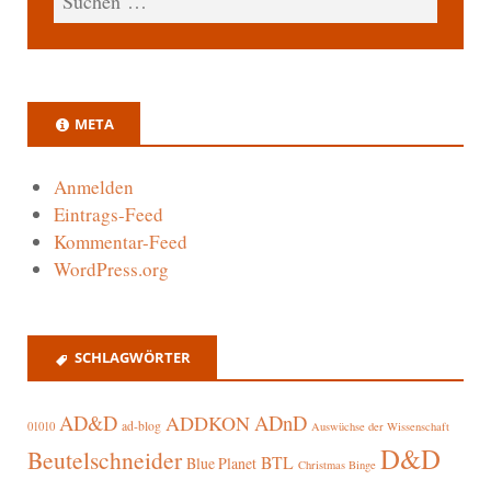
META
Anmelden
Eintrags-Feed
Kommentar-Feed
WordPress.org
SCHLAGWÖRTER
AD&D
ADnD
ADDKON
ad-blog
01010
Auswüchse der Wissenschaft
D&D
Beutelschneider
BTL
Blue Planet
Christmas Binge