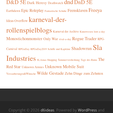
dnd
D&D 5E
DnD 5E
Dark Heresy
Deathwatch
Freeya
Epic Roleplay
Feensklaven
Earthdawn
Fantastische Schuhe
karneval-der-
Ideas Overflow
rollenspielblogs
Karneval der Archive
Kunstwesen
loot-a-day
Rogue Trader
Monostichonmonster
Only War
RPG-
rival-a-day
Sla
Shadowrun
Carnival
RPGaDay
RPGaDay2019
Schiffe und Kapitäne
Industries
The
SLAmas Shopping
Sommerverdichtung
Tage des Ruins
Red Star
Unknown Mobile Suit
Unknown Armies
Wilde Gestade
Zehn Dinge zum Zehnten
Verzauberungen&Wünsche
Copyright © 2026
d6ideas
. Powered by
WordPress
and