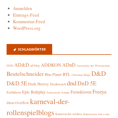
Anmelden
Eintrags-Feed
Kommentar-Feed
WordPress.org
SCHLAGWÖRTER
AD&D
ADnD
ADDKON
ad-blog
01010
Auswüchse der Wissenschaft
D&D
Beutelschneider
BTL
Blue Planet
Christmas Binge
dnd
D&D 5E
DnD 5E
Dark Heresy
Deathwatch
Freeya
Epic Roleplay
Feensklaven
Earthdawn
Fantastische Schuhe
karneval-der-
Ideas Overflow
rollenspielblogs
Karneval der Archive
Kunstwesen
loot-a-day