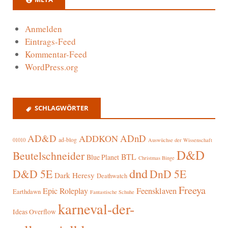
Anmelden
Eintrags-Feed
Kommentar-Feed
WordPress.org
SCHLAGWÖRTER
AD&D
ADnD
ADDKON
ad-blog
01010
Auswüchse der Wissenschaft
D&D
Beutelschneider
BTL
Blue Planet
Christmas Binge
dnd
D&D 5E
DnD 5E
Dark Heresy
Deathwatch
Freeya
Epic Roleplay
Feensklaven
Earthdawn
Fantastische Schuhe
karneval-der-
Ideas Overflow