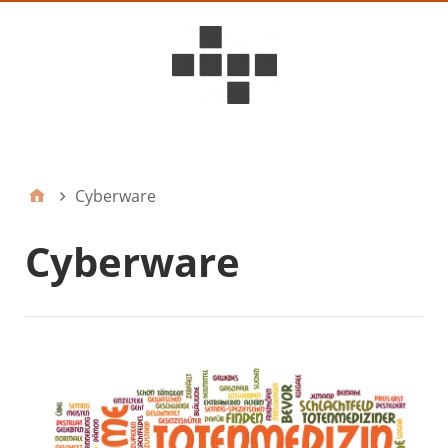
D6ideas Internal
Cyberware
Cyberware