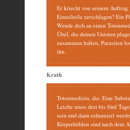
Er kriecht von seinem Auftrag
Einzelteile zerschlagen? Ein Pi
Wende dich an einen Totenmediz
Übel, die deinen Untoten plage
zusammen halten, Parasiten los
ihn.
Krath
Totenmedizin, die. Eine Substa
Leiche muss drei bis fünf Tag
sein und dann exhumiert werden
Körperhöhlen sind nach dem A