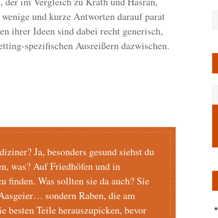
, der im Vergleich zu Krath und Hasran,
r wenige und kurze Antworten darauf parat
en ihrer Ideen sind dabei recht generisch,
setting-spezifischen Ausreißern dazwischen.
iziner? Ja, besonders gesund siehst du
en, was? Auf Friedhöfen und in
u finden. Was sollten sie da auch? Sie
 Aasgeier… sondern Raben, die am
ie besten Teile herauszupicken, bevor