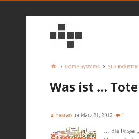
Game Systems
SLA Industrie
Was ist … Tot
hasran
März 21, 2012
1
… die Frage 