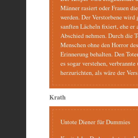
Männer rasiert oder Frauen die 
werden. Der Verstorbene wird 
sanften Lächeln fixiert, ehe er
Abschied nehmen. Durch die To
Menschen ohne den Horror des 
Erinnerung behalten. Den Tote
es sogar verstehen, verbrannt
herzurichten, als wäre der Ver
Krath
Untote Diener für Dummies