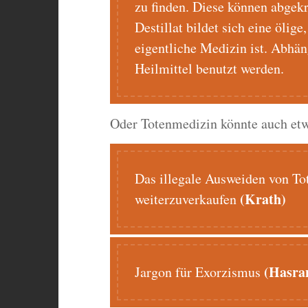
zu finden. Diese können abgekr
Destillat bildet sich eine ölige
eigentliche Medizin ist. Abhän
Heilmittel benutzt werden.
Oder Totenmedizin könnte auch etw
Das illegale Ausweiden von T
(Krath)
weiterzuverkaufen
(Hasra
Jargon für Exorzismus