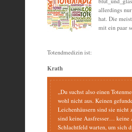
blut_und_glas
allerdings nu
hat. Die meist
mit ein paar 
Totendmedizin ist:
Krath
„Du suchst also einen Totenmed
wohl nicht aus. Keinen gefund
Leichenhäusern sind sie nicht z
sind keine Aasfresser… keine
Schlachtfeld warten, um sich d