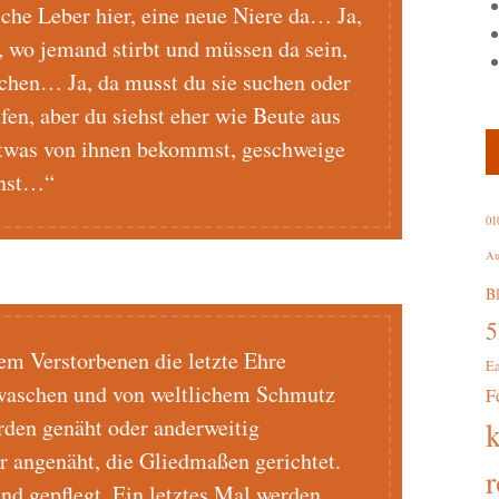
che Leber hier, eine neue Niere da… Ja,
n, wo jemand stirbt und müssen da sein,
uchen… Ja, da musst du sie suchen oder
fen, aber du siehst eher wie Beute aus
 etwas von ihnen bekommst, geschweige
nnst…“
01
Au
B
em Verstorbenen die letzte Ehre
E
ewaschen und von weltlichem Schmutz
F
rden genäht oder anderweitig
r angenäht, die Gliedmaßen gerichtet.
r
nd gepflegt. Ein letztes Mal werden