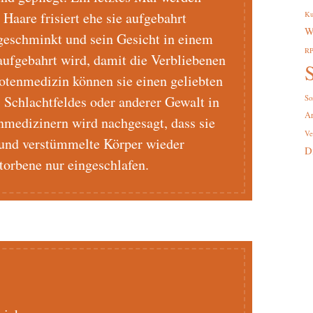
Haare frisiert ehe sie aufgebahrt
Ku
W
geschminkt und sein Gesicht in einem
R
 aufgebahrt wird, damit die Verbliebenen
S
tenmedizin können sie einen geliebten
Schlachtfeldes oder anderer Gewalt in
So
A
nmedizinern wird nachgesagt, dass sie
Ve
e und verstümmelte Körper wieder
D
storbene nur eingeschlafen.