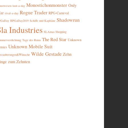
Monostichonmonster
Only
nstwesen
loot-a-day
Rogue Trader
ar
RPG-Carnival
rival-a-day
Shadowrun
PGaDay
RPGaDay2019
Schiffe und Kapitäne
la Industries
SLAmas Shopping
The Red Star
Unknown
mmerverdichtung
Tage des Ruins
Unknown Mobile Suit
rmies
Wilde Gestade
Zehn
rzauberungen&Wünsche
inge zum Zehnten