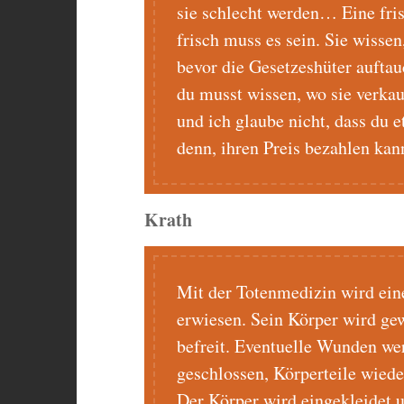
sie schlecht werden… Eine fris
frisch muss es sein. Sie wisse
bevor die Gesetzeshüter aufta
du musst wissen, wo sie verkau
und ich glaube nicht, dass du
denn, ihren Preis bezahlen ka
Krath
Mit der Totenmedizin wird ein
erwiesen. Sein Körper wird g
befreit. Eventuelle Wunden we
geschlossen, Körperteile wiede
Der Körper wird eingekleidet u