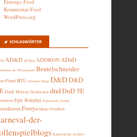
Eintrags-Feed
Kommentar-Feed
WordPress.org
SCHLAGWÖRTER
AD&D
ADnD
ADDKON
ad-blog
010
Beutelschneider
swüchse der Wissenschaft
D&D
D&D
BTL
lue Planet
Christmas Binge
dnd
5E
DnD 5E
Dark Heresy
Deathwatch
Epic Roleplay
arthdawn
Fantastische Schuhe
Freeya
eensklaven
Ideas Overflow
karneval-der-
ollenspielblogs
Karneval der Archive