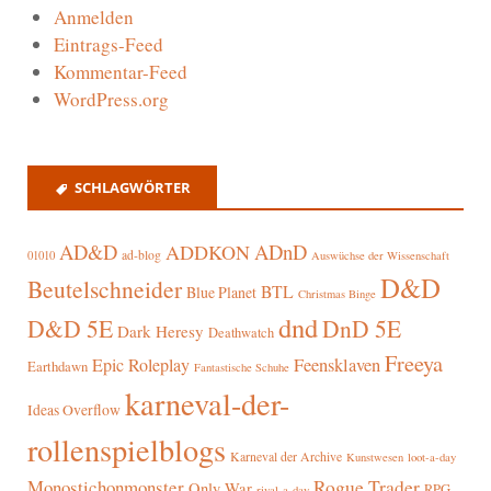
Anmelden
Eintrags-Feed
Kommentar-Feed
WordPress.org
SCHLAGWÖRTER
AD&D
ADnD
ADDKON
ad-blog
01010
Auswüchse der Wissenschaft
D&D
Beutelschneider
BTL
Blue Planet
Christmas Binge
dnd
D&D 5E
DnD 5E
Dark Heresy
Deathwatch
Freeya
Epic Roleplay
Feensklaven
Earthdawn
Fantastische Schuhe
karneval-der-
Ideas Overflow
rollenspielblogs
Karneval der Archive
Kunstwesen
loot-a-day
Rogue Trader
Monostichonmonster
Only War
RPG-
rival-a-day