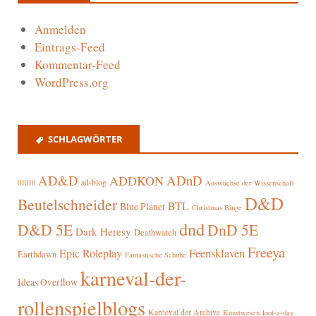
Anmelden
Eintrags-Feed
Kommentar-Feed
WordPress.org
SCHLAGWÖRTER
AD&D
ADnD
ADDKON
ad-blog
01010
Auswüchse der Wissenschaft
D&D
Beutelschneider
BTL
Blue Planet
Christmas Binge
dnd
D&D 5E
DnD 5E
Dark Heresy
Deathwatch
Freeya
Epic Roleplay
Feensklaven
Earthdawn
Fantastische Schuhe
karneval-der-
Ideas Overflow
rollenspielblogs
Karneval der Archive
Kunstwesen
loot-a-day