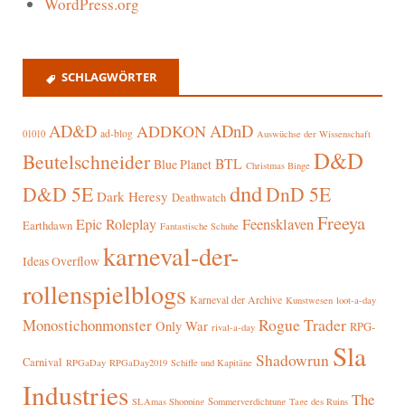
WordPress.org
SCHLAGWÖRTER
AD&D
ADnD
ADDKON
ad-blog
01010
Auswüchse der Wissenschaft
D&D
Beutelschneider
BTL
Blue Planet
Christmas Binge
dnd
D&D 5E
DnD 5E
Dark Heresy
Deathwatch
Freeya
Epic Roleplay
Feensklaven
Earthdawn
Fantastische Schuhe
karneval-der-
Ideas Overflow
rollenspielblogs
Karneval der Archive
Kunstwesen
loot-a-day
Rogue Trader
Monostichonmonster
Only War
RPG-
rival-a-day
Sla
Shadowrun
Carnival
RPGaDay
RPGaDay2019
Schiffe und Kapitäne
Industries
The
SLAmas Shopping
Sommerverdichtung
Tage des Ruins