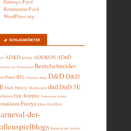
Eintrags-Feed
Kommentar-Feed
WordPress.org
SCHLAGWÖRTER
AD&D
ADnD
ADDKON
ad-blog
010
Beutelschneider
swüchse der Wissenschaft
D&D
D&D
BTL
lue Planet
Christmas Binge
dnd
5E
DnD 5E
Dark Heresy
Deathwatch
Epic Roleplay
arthdawn
Fantastische Schuhe
Freeya
eensklaven
Ideas Overflow
karneval-der-
ollenspielblogs
Karneval der Archive