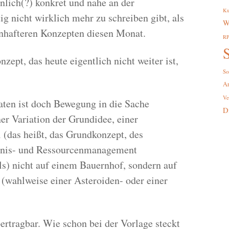
unlich(?) konkret und nahe an der
Ku
ig nicht wirklich mehr zu schreiben gibt, als
W
zenhafteren Konzepten diesen Monat.
R
S
nzept, das heute eigentlich nicht weiter ist,
So
A
Ve
ten ist doch Bewegung in die Sache
D
r Variation der Grundidee, einer
 (das heißt, das Grundkonzept, des
ignis- und Ressourcenmanagement
s) nicht auf einem Bauernhof, sondern auf
wahlweise einer Asteroiden- oder einer
rtragbar. Wie schon bei der Vorlage steckt