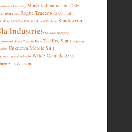
Monostichonmonster
Only
nstwesen
loot-a-day
Rogue Trader
ar
RPG-Carnival
rival-a-day
Shadowrun
PGaDay
RPGaDay2019
Schiffe und Kapitäne
la Industries
SLAmas Shopping
The Red Star
Unknown
mmerverdichtung
Tage des Ruins
Unknown Mobile Suit
rmies
Wilde Gestade
Zehn
rzauberungen&Wünsche
inge zum Zehnten