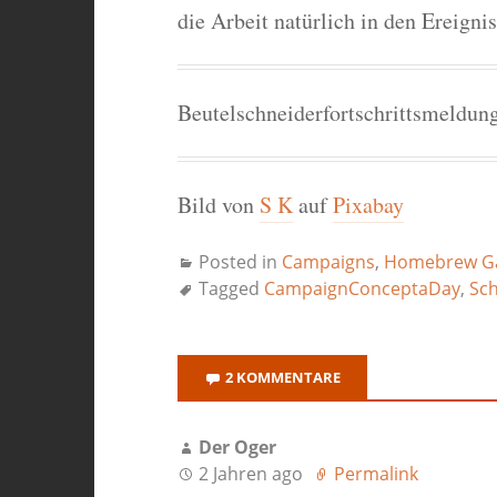
die Arbeit natürlich in den Ereigni
Beutelschneiderfortschrittsmeldun
Bild von
S K
auf
Pixabay
Posted in
Campaigns
,
Homebrew G
Tagged
CampaignConceptaDay
,
Sch
2 KOMMENTARE
Der Oger
2 Jahren ago
Permalink