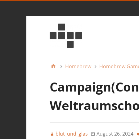
Homebrew
Homebrew Gam
Campaign(Con
Weltraumscho
blut_und_glas
August 26, 2024