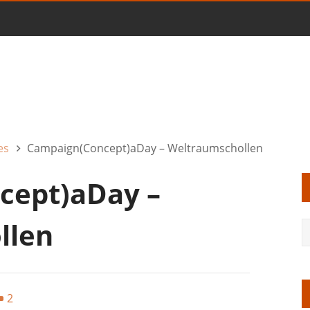
es
Campaign(Concept)aDay – Weltraumschollen
cept)aDay –
llen
2