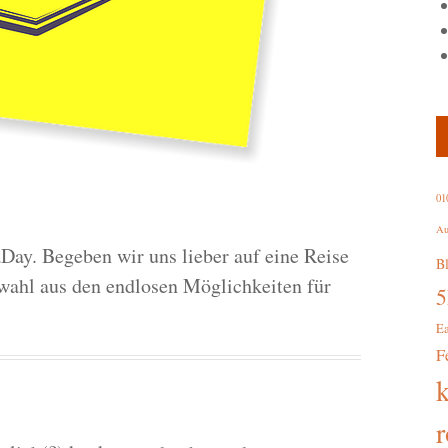
01
Au
Day. Begeben wir uns lieber auf eine Reise
B
wahl aus den endlosen Möglichkeiten für
E
F
r