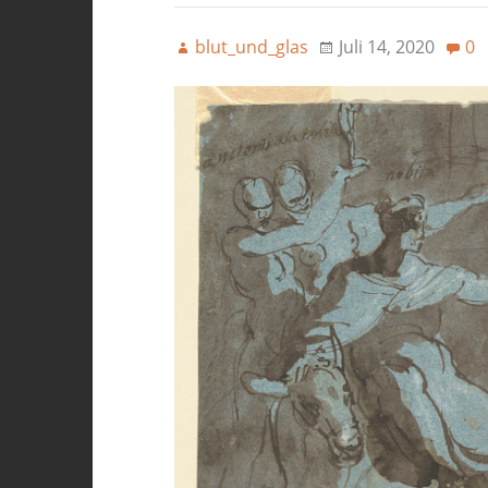
blut_und_glas
Juli 14, 2020
0