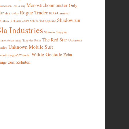
Monostichonmonster
Only
nstwesen
loot-a-day
Rogue Trader
ar
RPG-Carnival
rival-a-day
Shadowrun
PGaDay
RPGaDay2019
Schiffe und Kapitäne
la Industries
SLAmas Shopping
The Red Star
Unknown
mmerverdichtung
Tage des Ruins
Unknown Mobile Suit
rmies
Wilde Gestade
Zehn
rzauberungen&Wünsche
inge zum Zehnten