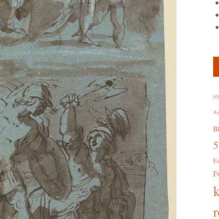
01
Au
B
E
F
r