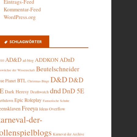
Eintrags-Feed
Kommentar-Feed
WordPress.org
SCHLAGWÖRTER
AD&D
ADnD
ADDKON
ad-blog
010
Beutelschneider
swüchse der Wissenschaft
D&D
D&D
BTL
lue Planet
Christmas Binge
dnd
5E
DnD 5E
Dark Heresy
Deathwatch
Epic Roleplay
arthdawn
Fantastische Schuhe
Freeya
eensklaven
Ideas Overflow
karneval-der-
ollenspielblogs
Karneval der Archive