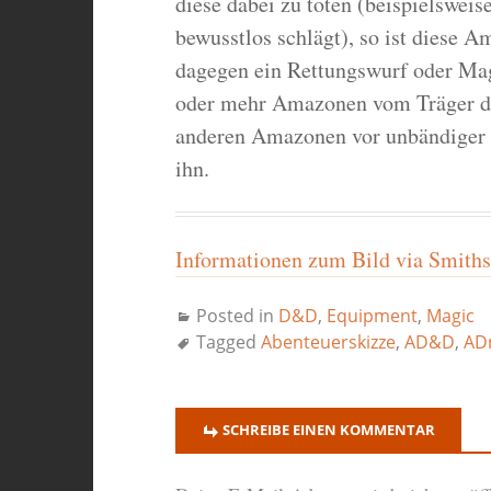
diese dabei zu töten (beispielsweise
bewusstlos schlägt), so ist diese 
dagegen ein Rettungswurf oder Magi
oder mehr Amazonen vom Träger des
anderen Amazonen vor unbändiger 
ihn.
Informationen zum Bild via Smithso
Posted in
D&D
,
Equipment
,
Magic
Tagged
Abenteuerskizze
,
AD&D
,
AD
SCHREIBE EINEN KOMMENTAR