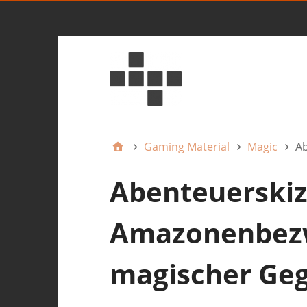
Gaming Material
Magic
Ab
Abenteuerskiz
Amazonenbezw
magischer Ge