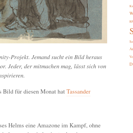
Ku
W
R
S
So
A
ity-Projekt. Jemand sucht ein Bild heraus
Ve
D
vor. Jeder, der mitmachen mag, lässt sich von
nspirieren.
s Bild für diesen Monat hat
Tassander
eses Helms eine Amazone im Kampf, ohne