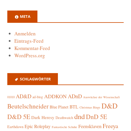
META
Anmelden
Eintrags-Feed
Kommentar-Feed
WordPress.org
SCHLAGWÖRTER
AD&D
ADnD
ADDKON
ad-blog
01010
Auswüchse der Wissenschaft
D&D
Beutelschneider
BTL
Blue Planet
Christmas Binge
dnd
D&D 5E
DnD 5E
Dark Heresy
Deathwatch
Freeya
Epic Roleplay
Feensklaven
Earthdawn
Fantastische Schuhe