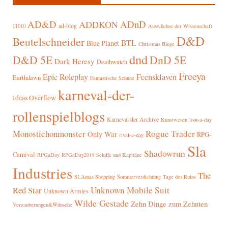
AD&D
ADnD
ADDKON
ad-blog
01010
Auswüchse der Wissenschaft
D&D
Beutelschneider
BTL
Blue Planet
Christmas Binge
dnd
D&D 5E
DnD 5E
Dark Heresy
Deathwatch
Freeya
Epic Roleplay
Feensklaven
Earthdawn
Fantastische Schuhe
karneval-der-
Ideas Overflow
rollenspielblogs
Karneval der Archive
Kunstwesen
loot-a-day
Rogue Trader
Monostichonmonster
Only War
RPG-
rival-a-day
Sla
Shadowrun
Carnival
RPGaDay
RPGaDay2019
Schiffe und Kapitäne
Industries
The
SLAmas Shopping
Sommerverdichtung
Tage des Ruins
Red Star
Unknown Mobile Suit
Unknown Armies
Wilde Gestade
Zehn Dinge zum Zehnten
Verzauberungen&Wünsche