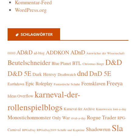
Kommentar-Feed
WordPress.org
SCHLAGWÖRTER
AD&D
ADnD
ADDKON
ad-blog
01010
Auswüchse der Wissenschaft
D&D
Beutelschneider
BTL
Blue Planet
Christmas Binge
dnd
D&D 5E
DnD 5E
Dark Heresy
Deathwatch
Freeya
Epic Roleplay
Feensklaven
Earthdawn
Fantastische Schuhe
karneval-der-
Ideas Overflow
rollenspielblogs
Karneval der Archive
Kunstwesen
loot-a-day
Rogue Trader
Monostichonmonster
Only War
RPG-
rival-a-day
Sla
Shadowrun
Carnival
RPGaDay
RPGaDay2019
Schiffe und Kapitäne