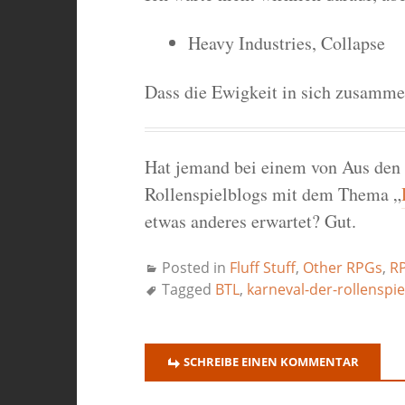
Heavy Industries, Collapse
Dass die Ewigkeit in sich zusamme
Hat jemand bei einem von Aus den 
Rollenspielblogs mit dem Thema „
etwas anderes erwartet? Gut.
Posted in
Fluff Stuff
,
Other RPGs
,
RP
Tagged
BTL
,
karneval-der-rollenspie
SCHREIBE EINEN KOMMENTAR