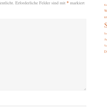
*
ntlicht.
Erforderliche Felder sind mit
markiert
Ku
W
R
S
So
A
Ve
D