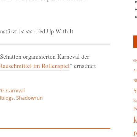
nstürzt.]< << -Fed Up With It
Schatten organisierten Karneval der
01
Rauschmittel im Rollenspiel
“ ernsthaft
Au
B
G-Carnival
lblogs
,
Shadowrun
E
F
r