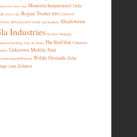
Monostichonmonster
Only
nstwesen
loot-a-day
Rogue Trader
ar
RPG-Carnival
rival-a-day
Shadowrun
PGaDay
RPGaDay2019
Schiffe und Kapitäne
la Industries
SLAmas Shopping
The Red Star
Unknown
mmerverdichtung
Tage des Ruins
Unknown Mobile Suit
rmies
Wilde Gestade
Zehn
rzauberungen&Wünsche
inge zum Zehnten