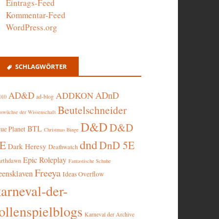
Eintrags-Feed
Kommentar-Feed
WordPress.org
SCHLAGWÖRTER
AD&D
ADnD
ADDKON
ad-blog
010
Beutelschneider
swüchse der Wissenschaft
D&D
D&D
BTL
lue Planet
Christmas Binge
dnd
5E
DnD 5E
Dark Heresy
Deathwatch
Epic Roleplay
arthdawn
Fantastische Schuhe
Freeya
eensklaven
Ideas Overflow
karneval-der-
ollenspielblogs
Karneval der Archive