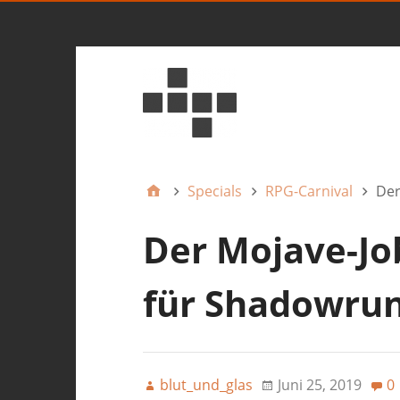
Specials
RPG-Carnival
Der
Der Mojave-Job
für Shadowru
blut_und_glas
Juni 25, 2019
0