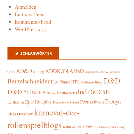
Anmelden
Eintrags-Feed
Kommentar-Feed
WordPress.org
SCHLAGWÖRTER
AD&D
ADnD
ADDKON
ad-blog
01010
Auswüchse der Wissenschaft
D&D
Beutelschneider
BTL
Blue Planet
Christmas Binge
dnd
D&D 5E
DnD 5E
Dark Heresy
Deathwatch
Freeya
Epic Roleplay
Feensklaven
Earthdawn
Fantastische Schuhe
karneval-der-
Ideas Overflow
rollenspielblogs
Karneval der Archive
Kunstwesen
loot-a-day