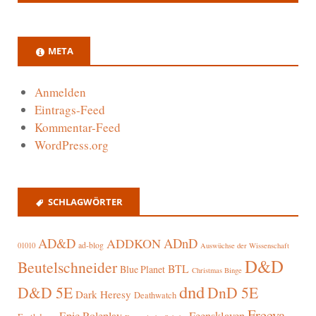
META
Anmelden
Eintrags-Feed
Kommentar-Feed
WordPress.org
SCHLAGWÖRTER
AD&D
ADnD
ADDKON
ad-blog
01010
Auswüchse der Wissenschaft
D&D
Beutelschneider
BTL
Blue Planet
Christmas Binge
dnd
D&D 5E
DnD 5E
Dark Heresy
Deathwatch
Freeya