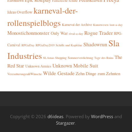
Epic Roleplay
Feensklaven
Earthdawn
Fantastische Schuhe
karneval-der-
Ideas Overflow
rollenspielblogs
Karneval der Archive
Kunstwesen
loot-a-day
Rogue Trader
Monostichonmonster
Only War
RPG-
rival-a-day
Sla
Shadowrun
Carnival
RPGaDay
RPGaDay2019
Schiffe und Kapitäne
Industries
The
SLAmas Shopping
Sommerverdichtung
Tage des Ruins
Red Star
Unknown Mobile Suit
Unknown Armies
Wilde Gestade
Zehn Dinge zum Zehnten
Verzauberungen&Wünsche
Copyright © 2026
d6ideas
. Powered by
WordPress
and
Stargazer
.