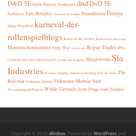
dnd
D&D 5E
DnD 5E
Dark Heresy
Deathwatch
Freeya
Epic Roleplay
Feensklaven
Earthdawn
Fantastische Schuhe
karneval-der-
Ideas Overflow
rollenspielblogs
Karneval der Archive
Kunstwesen
loot-a-day
Rogue Trader
Monostichonmonster
Only War
RPG-
rival-a-day
Sla
Shadowrun
Carnival
RPGaDay
RPGaDay2019
Schiffe und Kapitäne
Industries
The
SLAmas Shopping
Sommerverdichtung
Tage des Ruins
Red Star
Unknown Mobile Suit
Unknown Armies
Wilde Gestade
Zehn Dinge zum Zehnten
Verzauberungen&Wünsche
Copyright © 2026
d6ideas
. Powered by
WordPress
and