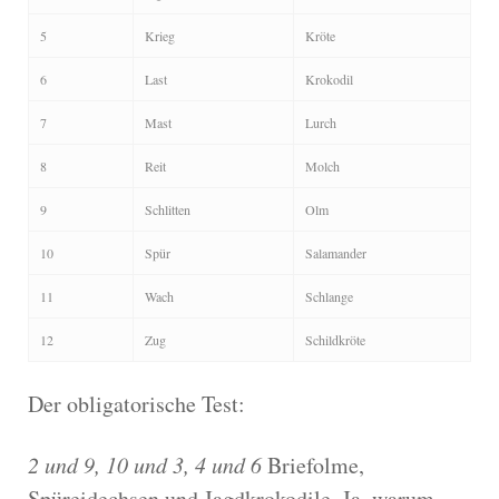
5
Krieg
Kröte
6
Last
Krokodil
7
Mast
Lurch
8
Reit
Molch
9
Schlitten
Olm
10
Spür
Salamander
11
Wach
Schlange
12
Zug
Schildkröte
Der obligatorische Test:
2 und 9, 10 und 3, 4 und 6
Briefolme,
Spüreidechsen und Jagdkrokodile. Ja, warum