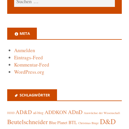
META
Anmelden
Eintrags-Feed
Kommentar-Feed
WordPress.org
SCHLAGWÖRTER
AD&D
ADnD
ADDKON
ad-blog
01010
Auswüchse der Wissenschaft
D&D
Beutelschneider
BTL
Blue Planet
Christmas Binge