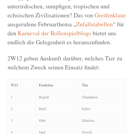
unterirdischen, sumpfigen, tropischen und
echsischen Zivilisationen? Das von
Greifenklaue
ausgerufene Februarthema „
Zufallstabellen
“ für
den
Karneval der Rollenspielblogs
bietet uns
endlich die Gelegenheit es herauszufinden.
2W12 geben Auskunft darüber, welches Tier zu
welchem Zweck seinen Einsatz findet:
W12
Funktion
Tier
1
Begleit
Chamäleon
2
Brief
Echse
3
Hüte
Eidechse
4
Jagd
Frosch