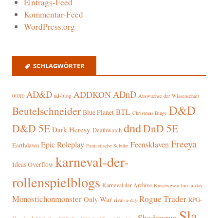
Eintrags-Feed
Kommentar-Feed
WordPress.org
SCHLAGWÖRTER
AD&D
ADnD
ADDKON
ad-blog
01010
Auswüchse der Wissenschaft
D&D
Beutelschneider
BTL
Blue Planet
Christmas Binge
dnd
D&D 5E
DnD 5E
Dark Heresy
Deathwatch
Freeya
Epic Roleplay
Feensklaven
Earthdawn
Fantastische Schuhe
karneval-der-
Ideas Overflow
rollenspielblogs
Karneval der Archive
Kunstwesen
loot-a-day
Rogue Trader
Monostichonmonster
Only War
RPG-
rival-a-day
Sla
Shadowrun