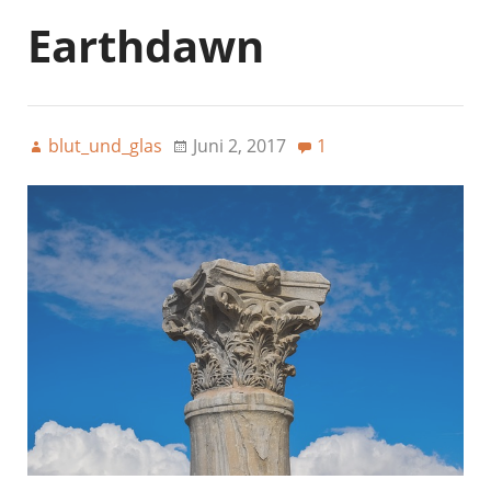
Earthdawn
blut_und_glas
Juni 2, 2017
1