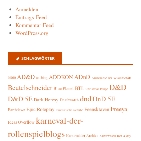
Anmelden
Eintrags-Feed
Kommentar-Feed
WordPress.org
SCHLAGWÖRTER
AD&D
ADnD
ADDKON
ad-blog
01010
Auswüchse der Wissenschaft
D&D
Beutelschneider
BTL
Blue Planet
Christmas Binge
dnd
D&D 5E
DnD 5E
Dark Heresy
Deathwatch
Freeya
Epic Roleplay
Feensklaven
Earthdawn
Fantastische Schuhe
karneval-der-
Ideas Overflow
rollenspielblogs
Karneval der Archive
Kunstwesen
loot-a-day