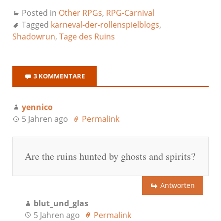
Posted in
Other RPGs
,
RPG-Carnival
Tagged
karneval-der-rollenspielblogs
,
Shadowrun
,
Tage des Ruins
3 KOMMENTARE
yennico
5 Jahren ago
Permalink
Are the ruins hunted by ghosts and spirits?
Antworten
blut_und_glas
5 Jahren ago
Permalink