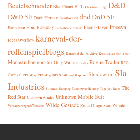
D&D
Beutelschneider
BTL
Blue Planet
Christmas Binge
dnd
D&D 5E
DnD 5E
Dark Heresy
Deathwatch
Freeya
Epic Roleplay
Feensklaven
Earthdawn
Fantastische Schuhe
karneval-der-
Ideas Overflow
rollenspielblogs
Karneval der Archive
Kunstwesen
loot-a-day
Rogue Trader
Monostichonmonster
Only War
RPG-
rival-a-day
Sla
Shadowrun
Carnival
RPGaDay
RPGaDay2019
Schiffe und Kapitäne
Industries
The
SLAmas Shopping
Sommerverdichtung
Tage des Ruins
Red Star
Unknown Mobile Suit
Unknown Armies
Wilde Gestade
Zehn Dinge zum Zehnten
Verzauberungen&Wünsche