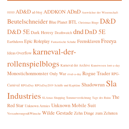
AD&D
ADnD
ADDKON
ad-blog
01010
Auswüchse der Wissenschaft
D&D
Beutelschneider
BTL
Blue Planet
Christmas Binge
dnd
D&D 5E
DnD 5E
Dark Heresy
Deathwatch
Freeya
Epic Roleplay
Feensklaven
Earthdawn
Fantastische Schuhe
karneval-der-
Ideas Overflow
rollenspielblogs
Karneval der Archive
Kunstwesen
loot-a-day
Rogue Trader
Monostichonmonster
Only War
RPG-
rival-a-day
Sla
Shadowrun
Carnival
RPGaDay
RPGaDay2019
Schiffe und Kapitäne
Industries
The
SLAmas Shopping
Sommerverdichtung
Tage des Ruins
Red Star
Unknown Mobile Suit
Unknown Armies
Wilde Gestade
Zehn Dinge zum Zehnten
Verzauberungen&Wünsche