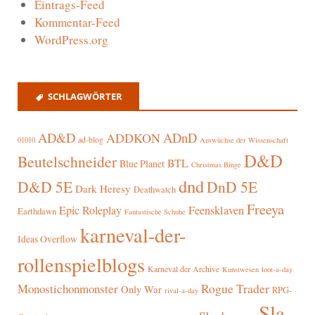
Eintrags-Feed
Kommentar-Feed
WordPress.org
SCHLAGWÖRTER
AD&D
ADnD
ADDKON
ad-blog
01010
Auswüchse der Wissenschaft
D&D
Beutelschneider
BTL
Blue Planet
Christmas Binge
dnd
D&D 5E
DnD 5E
Dark Heresy
Deathwatch
Freeya
Epic Roleplay
Feensklaven
Earthdawn
Fantastische Schuhe
karneval-der-
Ideas Overflow
rollenspielblogs
Karneval der Archive
Kunstwesen
loot-a-day
Rogue Trader
Monostichonmonster
Only War
RPG-
rival-a-day
Sla