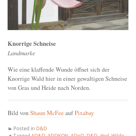
Knorrige Schneise
Landmarke
Wie eine klaffende Wunde öffnet sich der
Knorrige Wald hier in einer gewaltigen Schneise
von Gras und Heide nach Norden.
Bild von
Shaun McFee
auf
Pixabay
Posted in
D&D
Tagged
AD&D
,
ADDKON
,
ADnD
,
D&D
,
dnd
,
Wilde