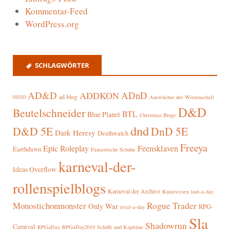
Kommentar-Feed
WordPress.org
SCHLAGWÖRTER
AD&D
ADnD
ADDKON
ad-blog
01010
Auswüchse der Wissenschaft
D&D
Beutelschneider
BTL
Blue Planet
Christmas Binge
dnd
D&D 5E
DnD 5E
Dark Heresy
Deathwatch
Freeya
Epic Roleplay
Feensklaven
Earthdawn
Fantastische Schuhe
karneval-der-
Ideas Overflow
rollenspielblogs
Karneval der Archive
Kunstwesen
loot-a-day
Rogue Trader
Monostichonmonster
Only War
RPG-
rival-a-day
Sla
Shadowrun
Carnival
RPGaDay
RPGaDay2019
Schiffe und Kapitäne