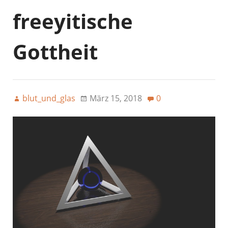
freeyitische
Gottheit
blut_und_glas
März 15, 2018
0