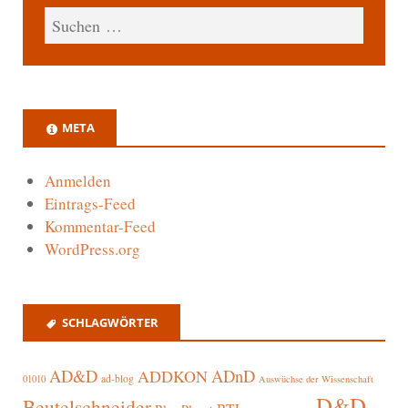
META
Anmelden
Eintrags-Feed
Kommentar-Feed
WordPress.org
SCHLAGWÖRTER
AD&D
ADnD
ADDKON
ad-blog
01010
Auswüchse der Wissenschaft
D&D
Beutelschneider