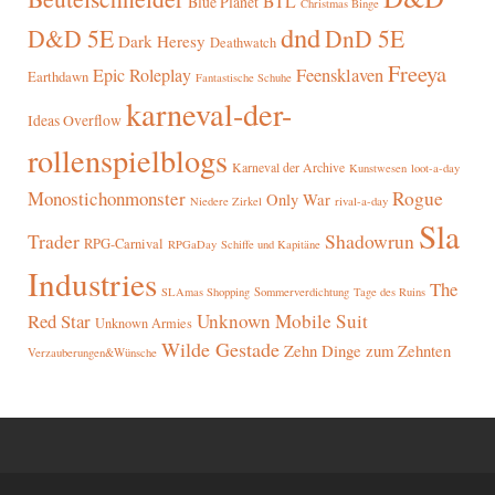
BTL
Blue Planet
Christmas Binge
dnd
D&D 5E
DnD 5E
Dark Heresy
Deathwatch
Freeya
Epic Roleplay
Feensklaven
Earthdawn
Fantastische Schuhe
karneval-der-
Ideas Overflow
rollenspielblogs
Karneval der Archive
Kunstwesen
loot-a-day
Rogue
Monostichonmonster
Only War
rival-a-day
Niedere Zirkel
Sla
Trader
Shadowrun
RPG-Carnival
RPGaDay
Schiffe und Kapitäne
Industries
The
SLAmas Shopping
Sommerverdichtung
Tage des Ruins
Red Star
Unknown Mobile Suit
Unknown Armies
Wilde Gestade
Zehn Dinge zum Zehnten
Verzauberungen&Wünsche