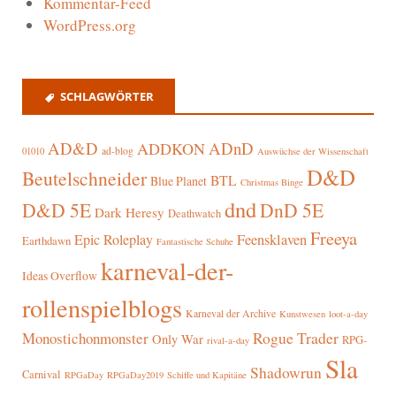
Kommentar-Feed
WordPress.org
SCHLAGWÖRTER
AD&D
ADnD
ADDKON
ad-blog
01010
Auswüchse der Wissenschaft
D&D
Beutelschneider
BTL
Blue Planet
Christmas Binge
dnd
D&D 5E
DnD 5E
Dark Heresy
Deathwatch
Freeya
Epic Roleplay
Feensklaven
Earthdawn
Fantastische Schuhe
karneval-der-
Ideas Overflow
rollenspielblogs
Karneval der Archive
Kunstwesen
loot-a-day
Rogue Trader
Monostichonmonster
Only War
RPG-
rival-a-day
Sla
Shadowrun
Carnival
RPGaDay
RPGaDay2019
Schiffe und Kapitäne