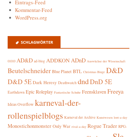
Eintrags-Feed
Kommentar-Feed
WordPress.org
SCHLAGWÖRTER
AD&D
ADnD
ADDKON
ad-blog
01010
Auswüchse der Wissenschaft
D&D
Beutelschneider
BTL
Blue Planet
Christmas Binge
dnd
D&D 5E
DnD 5E
Dark Heresy
Deathwatch
Freeya
Epic Roleplay
Feensklaven
Earthdawn
Fantastische Schuhe
karneval-der-
Ideas Overflow
rollenspielblogs
Karneval der Archive
Kunstwesen
loot-a-day
Rogue Trader
Monostichonmonster
Only War
RPG-
rival-a-day
Sla