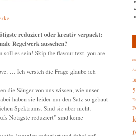
erke
igste reduziert oder kreativ verpackt:
imale Regelwerk aussehen?
soll es sein! Skip the flavour text, you are
01
ove. … Ich versteh die Frage glaube ich
Au
B
n die Säuger von uns wissen, wie unser
bei haben sie leider nur den Satz so gebaut
E
ichen Spektrums. Sind sie aber nicht.
F
s Nötigste reduziert” sind keine
r
ativ, komplex reduziert und dabei auf