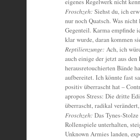
eigenes Regelwerk nicht kenn
Froschzeh:
Siehst du, ich er
nur noch Quatsch. Was nicht h
Gegenteil. Karma empfinde ich
klar wurde, daran kommen sie
Reptilienzunge:
Ach, ich würd
auch einige der jetzt aus de
herausretouchierten Bände hat
aufbereitet. Ich könnte fast 
positiv überrascht hat – Cont
apropos Stress: Die dritte E
überrascht, radikal verändert
Froschzeh:
Das Tynes-Stolze K
Rollenspiele unterhalten, stei
Unknown Armies landen, expo