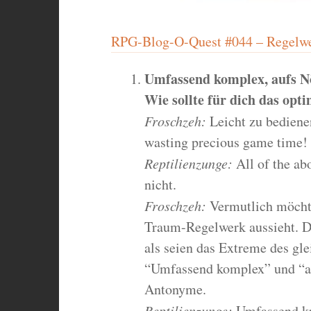
RPG-Blog-O-Quest #044 – Regelw
Umfassend komplex, aufs Nöt
Wie sollte für dich das opt
Froschzeh:
Leicht zu bedienen 
wasting precious game time!
Reptilienzunge:
All of the ab
nicht.
Froschzeh:
Vermutlich möchte
Traum-Regelwerk aussieht. Da
als seien das Extreme des gle
“Umfassend komplex” und “auf
Antonyme.
Reptilienzunge:
Umfassend kre