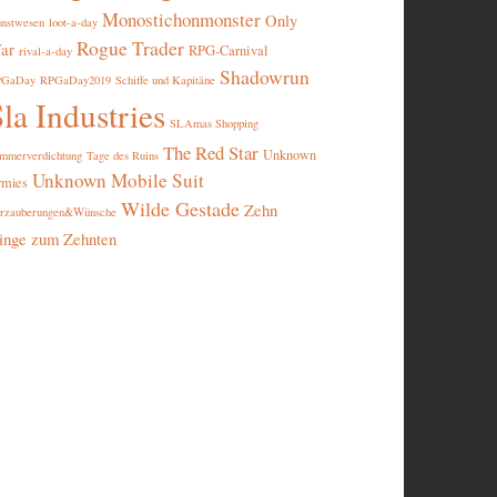
Monostichonmonster
Only
nstwesen
loot-a-day
Rogue Trader
ar
RPG-Carnival
rival-a-day
Shadowrun
PGaDay
RPGaDay2019
Schiffe und Kapitäne
la Industries
SLAmas Shopping
The Red Star
Unknown
mmerverdichtung
Tage des Ruins
Unknown Mobile Suit
rmies
Wilde Gestade
Zehn
rzauberungen&Wünsche
inge zum Zehnten