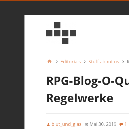
Editorials
Stuff about us
R
RPG-Blog-O-Qu
Regelwerke
blut_und_glas
Mai 30, 2019
1