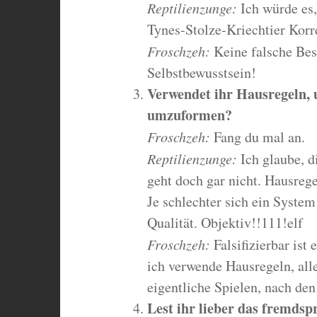
Reptilienzunge:
Ich würde es,
Tynes-Stolze-Kriechtier Korr
Froschzeh:
Keine falsche Besc
Selbstbewusstsein!
Verwendet ihr Hausregeln, 
umzuformen?
Froschzeh:
Fang du mal an.
Reptilienzunge:
Ich glaube, d
geht doch gar nicht. Hausreg
Je schlechter sich ein System
Qualität. Objektiv!!111!elf
Froschzeh:
Falsifizierbar ist
ich verwende Hausregeln, all
eigentliche Spielen, nach de
Lest ihr lieber das fremdspr