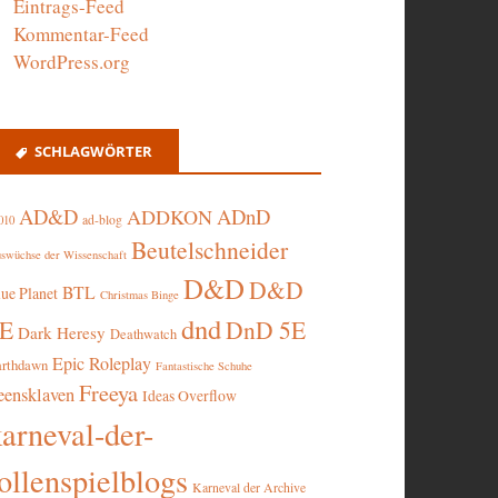
Eintrags-Feed
Kommentar-Feed
WordPress.org
SCHLAGWÖRTER
AD&D
ADnD
ADDKON
ad-blog
010
Beutelschneider
swüchse der Wissenschaft
D&D
D&D
BTL
lue Planet
Christmas Binge
dnd
5E
DnD 5E
Dark Heresy
Deathwatch
Epic Roleplay
arthdawn
Fantastische Schuhe
Freeya
eensklaven
Ideas Overflow
karneval-der-
ollenspielblogs
Karneval der Archive