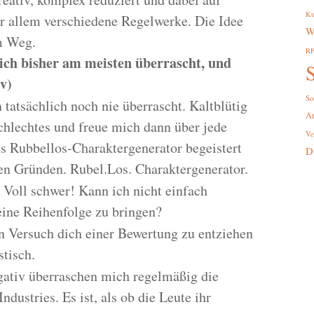
Ku
or allem verschiedene Regelwerke. Die Idee
W
m Weg.
R
ch bisher am meisten überrascht, und
S
v)
So
tatsächlich noch nie überrascht. Kaltblütig
A
schlechtes und freue mich dann über jede
Ve
s Rubbellos-Charaktergenerator begeistert
D
hen Gründen. Rubel.Los. Charaktergenerator.
oll schwer! Kann ich nicht einfach
eine Reihenfolge zu bringen?
n Versuch dich einer Bewertung zu entziehen
stisch.
ativ überraschen mich regelmäßig die
dustries. Es ist, als ob die Leute ihr