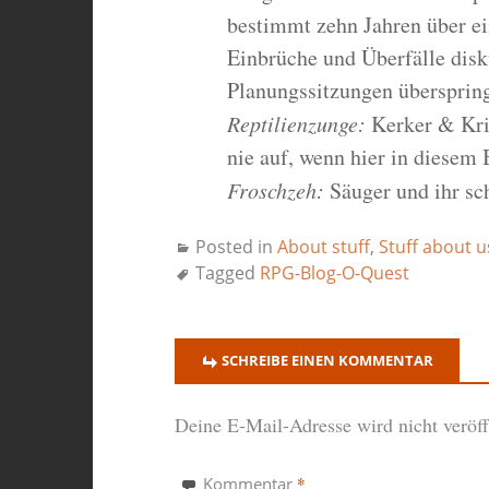
bestimmt zehn Jahren über e
Einbrüche und Überfälle disk
Planungssitzungen überspringe
Reptilienzunge:
Kerker & Kri
nie auf, wenn hier in diese
Froschzeh:
Säuger und ihr sc
Posted in
About stuff
,
Stuff about u
Tagged
RPG-Blog-O-Quest
SCHREIBE EINEN KOMMENTAR
Deine E-Mail-Adresse wird nicht veröffe
*
Kommentar