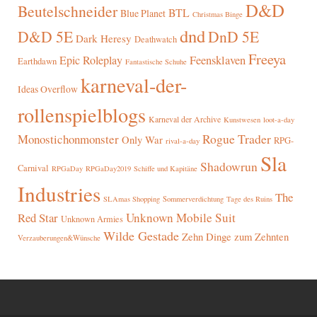
D&D
Beutelschneider
BTL
Blue Planet
Christmas Binge
dnd
D&D 5E
DnD 5E
Dark Heresy
Deathwatch
Freeya
Epic Roleplay
Feensklaven
Earthdawn
Fantastische Schuhe
karneval-der-
Ideas Overflow
rollenspielblogs
Karneval der Archive
Kunstwesen
loot-a-day
Rogue Trader
Monostichonmonster
Only War
RPG-
rival-a-day
Sla
Shadowrun
Carnival
RPGaDay
RPGaDay2019
Schiffe und Kapitäne
Industries
The
SLAmas Shopping
Sommerverdichtung
Tage des Ruins
Red Star
Unknown Mobile Suit
Unknown Armies
Wilde Gestade
Zehn Dinge zum Zehnten
Verzauberungen&Wünsche