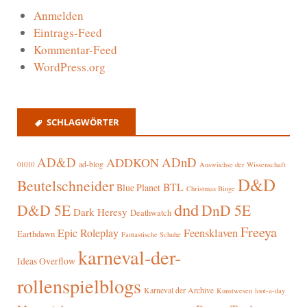
Anmelden
Eintrags-Feed
Kommentar-Feed
WordPress.org
SCHLAGWÖRTER
AD&D
ADnD
ADDKON
ad-blog
01010
Auswüchse der Wissenschaft
D&D
Beutelschneider
BTL
Blue Planet
Christmas Binge
dnd
D&D 5E
DnD 5E
Dark Heresy
Deathwatch
Freeya
Epic Roleplay
Feensklaven
Earthdawn
Fantastische Schuhe
karneval-der-
Ideas Overflow
rollenspielblogs
Karneval der Archive
Kunstwesen
loot-a-day