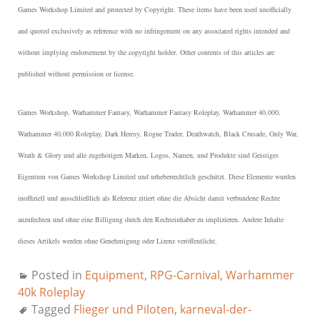
Games Workshop Limited and protected by Copyright.
These items have been used unofficially
and quoted exclusively as reference with no infringement on any associated rights intended and
without implying endorsement by the copyright holder. Other contents of this articles are
published without permission or license.
Games Workshop, Warhammer Fantasy, Warhammer Fantasy Roleplay, Warhammer 40,000,
Warhammer 40,000 Roleplay, Dark Heresy, Rogue Trader, Deathwatch, Black Crusade, Only War,
Wrath & Glory und alle zugehörigen Marken, Logos, Namen, und Produkte sind Geistiges
Eigentum von Games Workshop Limited und urheberrechtlich geschützt.
Diese Elemente wurden
inoffiziell und ausschließlich als Referenz zitiert ohne die Absicht damit verbundene Rechte
anzufechten und ohne eine Billigung durch den Rechteinhaber zu implizieren. Andere Inhalte
dieses Artikels werden ohne Genehmigung oder Lizenz veröffentlicht.
Posted in
Equipment
,
RPG-Carnival
,
Warhammer
40k Roleplay
Tagged
Flieger und Piloten
,
karneval-der-