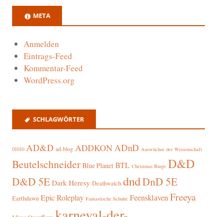
META
Anmelden
Eintrags-Feed
Kommentar-Feed
WordPress.org
SCHLAGWÖRTER
AD&D
ADnD
ADDKON
ad-blog
01010
Auswüchse der Wissenschaft
D&D
Beutelschneider
BTL
Blue Planet
Christmas Binge
dnd
D&D 5E
DnD 5E
Dark Heresy
Deathwatch
Freeya
Epic Roleplay
Feensklaven
Earthdawn
Fantastische Schuhe
karneval-der-