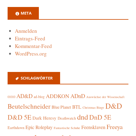
META
Anmelden
Eintrags-Feed
Kommentar-Feed
WordPress.org
SCHLAGWÖRTER
AD&D
ADnD
ADDKON
ad-blog
01010
Auswüchse der Wissenschaft
D&D
Beutelschneider
BTL
Blue Planet
Christmas Binge
dnd
D&D 5E
DnD 5E
Dark Heresy
Deathwatch
Freeya
Epic Roleplay
Feensklaven
Earthdawn
Fantastische Schuhe