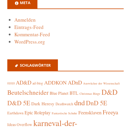
META
Anmelden
Eintrags-Feed
Kommentar-Feed
WordPress.org
SCHLAGWÖRTER
AD&D
ADnD
ADDKON
ad-blog
01010
Auswüchse der Wissenschaft
D&D
Beutelschneider
BTL
Blue Planet
Christmas Binge
dnd
D&D 5E
DnD 5E
Dark Heresy
Deathwatch
Freeya
Epic Roleplay
Feensklaven
Earthdawn
Fantastische Schuhe
karneval-der-
Ideas Overflow