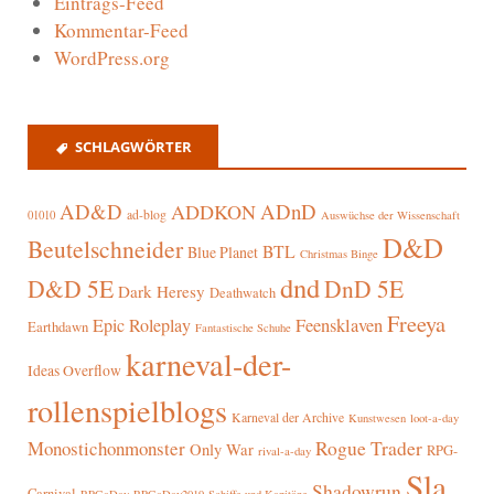
Eintrags-Feed
Kommentar-Feed
WordPress.org
SCHLAGWÖRTER
AD&D
ADnD
ADDKON
ad-blog
01010
Auswüchse der Wissenschaft
D&D
Beutelschneider
BTL
Blue Planet
Christmas Binge
dnd
D&D 5E
DnD 5E
Dark Heresy
Deathwatch
Freeya
Epic Roleplay
Feensklaven
Earthdawn
Fantastische Schuhe
karneval-der-
Ideas Overflow
rollenspielblogs
Karneval der Archive
Kunstwesen
loot-a-day
Rogue Trader
Monostichonmonster
Only War
RPG-
rival-a-day
Sla
Shadowrun
Carnival