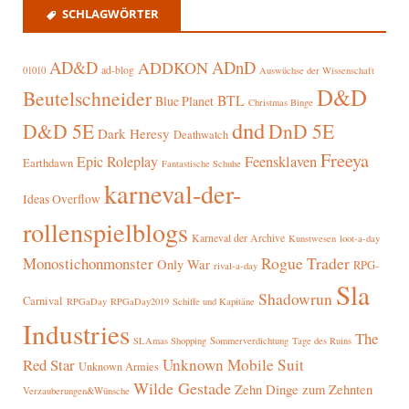
SCHLAGWÖRTER
AD&D
ADnD
ADDKON
ad-blog
01010
Auswüchse der Wissenschaft
D&D
Beutelschneider
BTL
Blue Planet
Christmas Binge
dnd
D&D 5E
DnD 5E
Dark Heresy
Deathwatch
Freeya
Epic Roleplay
Feensklaven
Earthdawn
Fantastische Schuhe
karneval-der-
Ideas Overflow
rollenspielblogs
Karneval der Archive
Kunstwesen
loot-a-day
Rogue Trader
Monostichonmonster
Only War
RPG-
rival-a-day
Sla
Shadowrun
Carnival
RPGaDay
RPGaDay2019
Schiffe und Kapitäne
Industries
The
SLAmas Shopping
Sommerverdichtung
Tage des Ruins
Red Star
Unknown Mobile Suit
Unknown Armies
Wilde Gestade
Zehn Dinge zum Zehnten
Verzauberungen&Wünsche