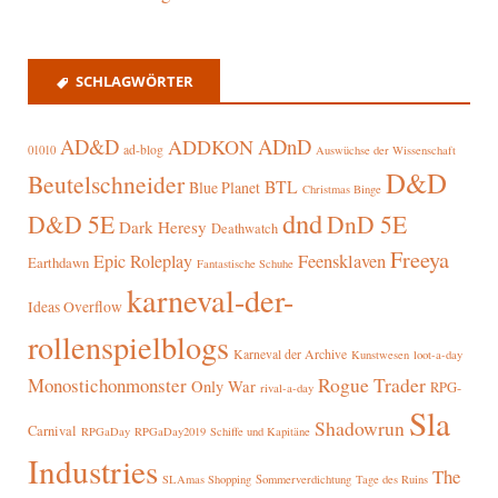
SCHLAGWÖRTER
AD&D
ADnD
ADDKON
ad-blog
01010
Auswüchse der Wissenschaft
D&D
Beutelschneider
BTL
Blue Planet
Christmas Binge
dnd
D&D 5E
DnD 5E
Dark Heresy
Deathwatch
Freeya
Epic Roleplay
Feensklaven
Earthdawn
Fantastische Schuhe
karneval-der-
Ideas Overflow
rollenspielblogs
Karneval der Archive
Kunstwesen
loot-a-day
Rogue Trader
Monostichonmonster
Only War
RPG-
rival-a-day
Sla
Shadowrun
Carnival
RPGaDay
RPGaDay2019
Schiffe und Kapitäne
Industries
The
SLAmas Shopping
Sommerverdichtung
Tage des Ruins