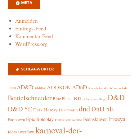
META
Anmelden
Eintrags-Feed
Kommentar-Feed
WordPress.org
SCHLAGWÖRTER
AD&D
ADnD
ADDKON
ad-blog
01010
Auswüchse der Wissenschaft
D&D
Beutelschneider
BTL
Blue Planet
Christmas Binge
dnd
D&D 5E
DnD 5E
Dark Heresy
Deathwatch
Freeya
Epic Roleplay
Feensklaven
Earthdawn
Fantastische Schuhe
karneval-der-
Ideas Overflow