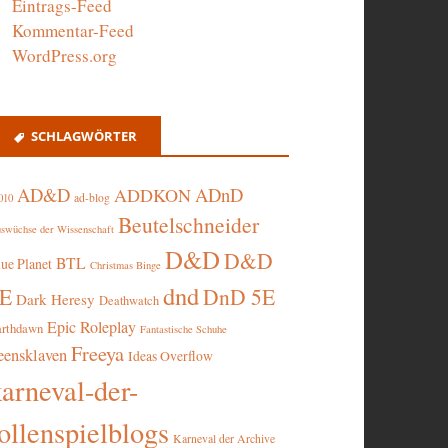
Eintrags-Feed
Kommentar-Feed
WordPress.org
SCHLAGWÖRTER
AD&D
ADnD
ADDKON
ad-blog
010
Beutelschneider
swüchse der Wissenschaft
D&D
D&D
BTL
lue Planet
Christmas Binge
dnd
5E
DnD 5E
Dark Heresy
Deathwatch
Epic Roleplay
arthdawn
Fantastische Schuhe
Freeya
eensklaven
Ideas Overflow
karneval-der-
ollenspielblogs
Karneval der Archive