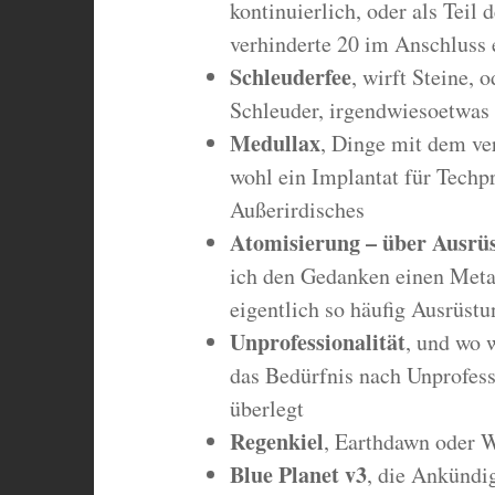
kontinuierlich, oder als Teil 
verhinderte 20 im Anschluss 
Schleuderfee
, wirft Steine, 
Schleuder, irgendwiesoetwas
Medullax
, Dinge mit dem v
wohl ein Implantat für Techpr
Außerirdisches
Atomisierung – über Ausrü
ich den Gedanken einen Metaa
eigentlich so häufig Ausrüstu
Unprofessionalität
, und wo 
das Bedürfnis nach Unprofess
überlegt
Regenkiel
, Earthdawn oder
Blue Planet v3
, die Ankündi