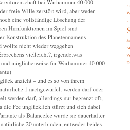
Servitorenschaft bei Warhammer 40.000
Ku
der freie Wille zerstört wird, aber weder
W
och eine vollständige Löschung der
R
eren Hirnfunktionen im Spiel sind
S
 der Konstruktion des Planetennamens
So
 wollte nicht wieder weggehen
A
Erbrechens vielleicht?, irgendetwas
Ve
, und möglicherweise für Warhammer 40.000
D
ente)
nglück anzieht – und es so von ihrem
natürliche 1 nachgewürfelt werden darf oder
elt werden darf, allerdings nur begrenzt oft,
da die Fee unglücklich stürzt und sich dabei
Variante als Balancefee würde sie dauerhafter
 natürliche 20 unterbinden, entweder beides