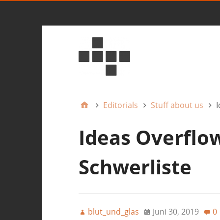
Editorials
Stuff about us
I
Ideas Overflow
Schwerliste
blut_und_glas
Juni 30, 2019
0