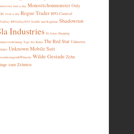
Monostichonmonster
Only
nstwesen
loot-a-day
Rogue Trader
ar
RPG-Carnival
rival-a-day
Shadowrun
PGaDay
RPGaDay2019
Schiffe und Kapitäne
la Industries
SLAmas Shopping
The Red Star
Unknown
mmerverdichtung
Tage des Ruins
Unknown Mobile Suit
rmies
Wilde Gestade
Zehn
rzauberungen&Wünsche
inge zum Zehnten