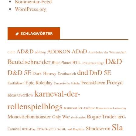
Kommentar-Feed
WordPress.org
SCHLAGWÖRTER
AD&D
ADnD
ADDKON
ad-blog
01010
Auswüchse der Wissenschaft
D&D
Beutelschneider
BTL
Blue Planet
Christmas Binge
dnd
D&D 5E
DnD 5E
Dark Heresy
Deathwatch
Freeya
Epic Roleplay
Feensklaven
Earthdawn
Fantastische Schuhe
karneval-der-
Ideas Overflow
rollenspielblogs
Karneval der Archive
Kunstwesen
loot-a-day
Rogue Trader
Monostichonmonster
Only War
RPG-
rival-a-day
Sla
Shadowrun
Carnival
RPGaDay
RPGaDay2019
Schiffe und Kapitäne