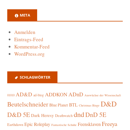
META
Anmelden
Eintrags-Feed
Kommentar-Feed
WordPress.org
SCHLAGWÖRTER
AD&D
ADnD
ADDKON
ad-blog
01010
Auswüchse der Wissenschaft
D&D
Beutelschneider
BTL
Blue Planet
Christmas Binge
dnd
D&D 5E
DnD 5E
Dark Heresy
Deathwatch
Freeya
Epic Roleplay
Feensklaven
Earthdawn
Fantastische Schuhe