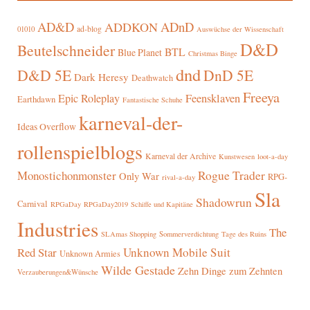
AD&D
ADnD
ADDKON
ad-blog
01010
Auswüchse der Wissenschaft
D&D
Beutelschneider
BTL
Blue Planet
Christmas Binge
dnd
D&D 5E
DnD 5E
Dark Heresy
Deathwatch
Freeya
Epic Roleplay
Feensklaven
Earthdawn
Fantastische Schuhe
karneval-der-
Ideas Overflow
rollenspielblogs
Karneval der Archive
Kunstwesen
loot-a-day
Rogue Trader
Monostichonmonster
Only War
RPG-
rival-a-day
Sla
Shadowrun
Carnival
RPGaDay
RPGaDay2019
Schiffe und Kapitäne
Industries
The
SLAmas Shopping
Sommerverdichtung
Tage des Ruins
Red Star
Unknown Mobile Suit
Unknown Armies
Wilde Gestade
Zehn Dinge zum Zehnten
Verzauberungen&Wünsche