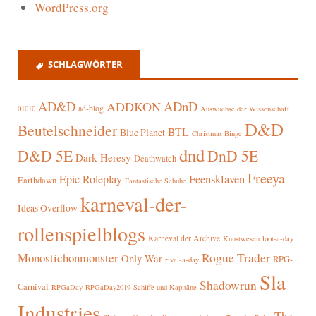
WordPress.org
SCHLAGWÖRTER
AD&D
ADnD
ADDKON
ad-blog
01010
Auswüchse der Wissenschaft
D&D
Beutelschneider
BTL
Blue Planet
Christmas Binge
dnd
D&D 5E
DnD 5E
Dark Heresy
Deathwatch
Freeya
Epic Roleplay
Feensklaven
Earthdawn
Fantastische Schuhe
karneval-der-
Ideas Overflow
rollenspielblogs
Karneval der Archive
Kunstwesen
loot-a-day
Rogue Trader
Monostichonmonster
Only War
RPG-
rival-a-day
Sla
Shadowrun
Carnival
RPGaDay
RPGaDay2019
Schiffe und Kapitäne
Industries
The