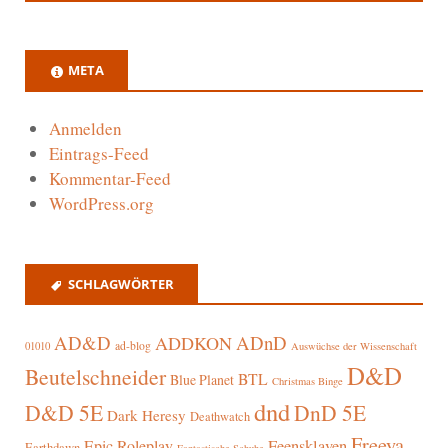
META
Anmelden
Eintrags-Feed
Kommentar-Feed
WordPress.org
SCHLAGWÖRTER
AD&D
ADnD
ADDKON
ad-blog
01010
Auswüchse der Wissenschaft
D&D
Beutelschneider
BTL
Blue Planet
Christmas Binge
dnd
D&D 5E
DnD 5E
Dark Heresy
Deathwatch
Freeya
Epic Roleplay
Feensklaven
Earthdawn