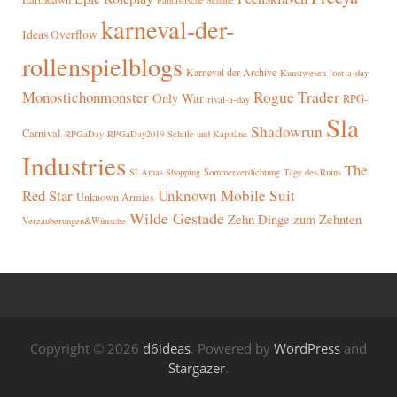
Fantastische Schuhe
karneval-der-
Ideas Overflow
rollenspielblogs
Karneval der Archive
Kunstwesen
loot-a-day
Rogue Trader
Monostichonmonster
Only War
RPG-
rival-a-day
Sla
Shadowrun
Carnival
RPGaDay
RPGaDay2019
Schiffe und Kapitäne
Industries
The
SLAmas Shopping
Sommerverdichtung
Tage des Ruins
Red Star
Unknown Mobile Suit
Unknown Armies
Wilde Gestade
Zehn Dinge zum Zehnten
Verzauberungen&Wünsche
Copyright © 2026
d6ideas
. Powered by
WordPress
and
Stargazer
.